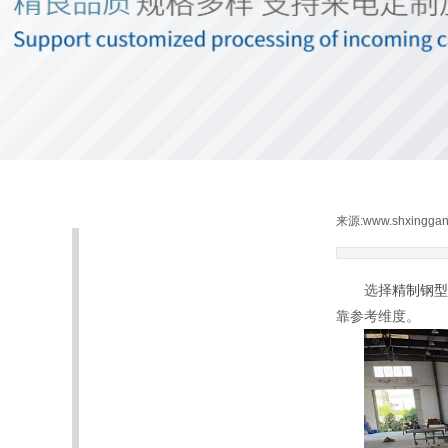
公司产品
来源:
www.shxingga
T 型幕墙精制钢
选择
精制钢型
H 型幕墙精制钢
靠参考维度。
目型幕墙精制钢
且型幕墙精制钢