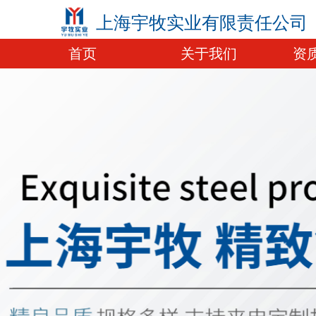
上海宇牧实业有限责任公司
首页
关于我们
资