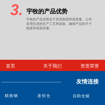
3.
宇牧的产品优势
宇牧的产品优势在于其高精度和高质量。公司
采用先进的生产工艺和设备，确保产品的尺寸
精度和表面质量。
首页
关于我们
资质荣誉
友情连接
精致钢
迷你仓
自助仓储