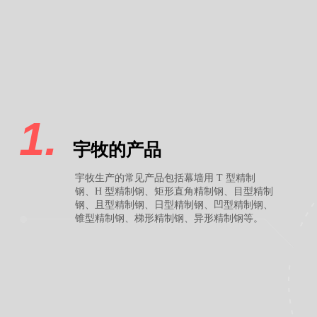
1.
宇牧的产品
宇牧生产的常见产品包括幕墙用
T 型精制
钢、H 型精制钢、矩形直角精制钢、目型精制
钢、且型精制钢、日型精制钢、
凹
型精制钢
、
锥型精制钢、梯形精制钢、异形精制钢
等。